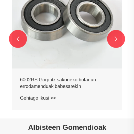


6002RS Gorputz sakoneko boladun
errodamenduak babesarekin
Gehiago ikusi >>
Albisteen Gomendioak