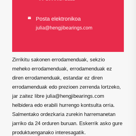
Posta elektronikoa

julia@hengjibearings.com
Zirrikitu sakonen errodamenduak, sekzio
meheko errodamenduak, errodamenduak ez
diren errodamenduak, estandar ez diren
errodamenduak edo prezioen zerrenda lortzeko,
jar zaitez libre julia@hengjibearings.com
helbidera edo erabili hurrengo kontsulta orria.
Salmentako ordezkaria zurekin harremanetan
jarriko da 24 orduren buruan. Eskerrik asko gure
produktuenganako interesagatik.