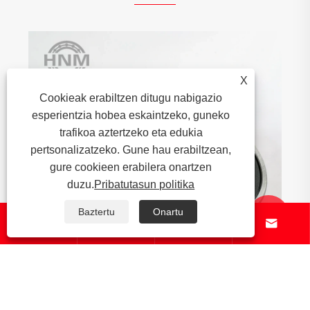
X
Cookieak erabiltzen ditugu nabigazio
esperientzia hobea eskaintzeko, guneko
trafikoa aztertzeko eta edukia
pertsonalizatzeko. Gune hau erabiltzean,
gure cookieen erabilera onartzen
duzu.
Pribatutasun politika
Baztertu
Onartu





