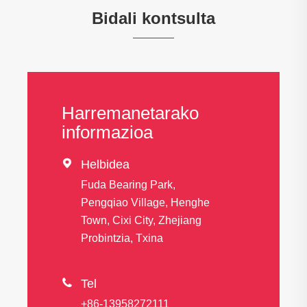
Bidali kontsulta
Harremanetarako
informazioa

Helbidea
Fuda Bearing Park,
Pengqiao Village, Henghe
Town, Cixi City, Zhejiang
Probintzia, Txina

Tel
+86-13958272111