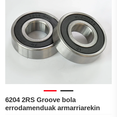
6204 2RS Groove bola
errodamenduak armarriarekin