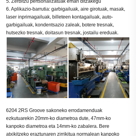
5. Zerbitzu pertsonalizatuak eman ditzakegu
6. Aplikazio-barrutia: garbigailuak, aire girotuak, masak,
laser inprimagailuak, billeteen kontagailuak, auto-
garbigailuak, kondentsazio zaleak, botere tresnak,
hutsezko tresnak, doitasun tresnak, jostailu ereduak.
6204 2RS Groove sakoneko errodamenduak
ezkutuarekin 20mm-ko diametroa dute, 47mm-ko
kanpoko diametroa eta 14mm-ko zabalera. Bere
atxikitzeko eraztunaren zirrikitua normalean kanpoko