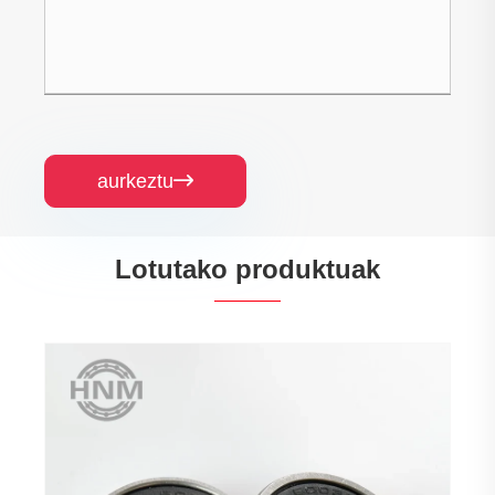
aurkeztu

Lotutako produktuak