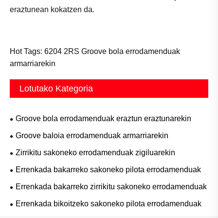
eraztunean kokatzen da.
Hot Tags: 6204 2RS Groove bola errodamenduak
armarriarekin
Lotutako Kategoria
Groove bola errodamenduak eraztun eraztunarekin
Groove baloia errodamenduak armarriarekin
Zirrikitu sakoneko errodamenduak zigiluarekin
Errenkada bakarreko sakoneko pilota errodamenduak
Errenkada bakarreko zirrikitu sakoneko errodamenduak
Errenkada bikoitzeko sakoneko pilota errodamenduak