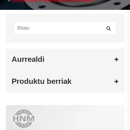
Groove baloia errodamenduak armarriarekin
Aurrealdi
Produktu berriak