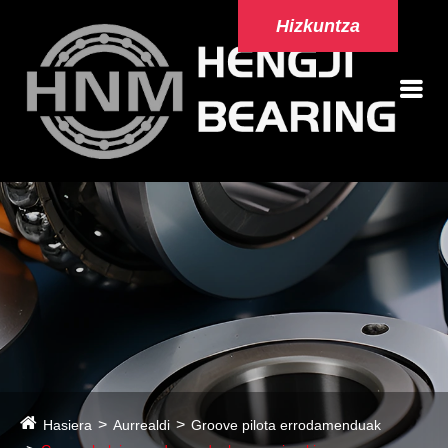
Hizkuntza
Hasiera
Aurrealdi
Groove pilota errodamenduak