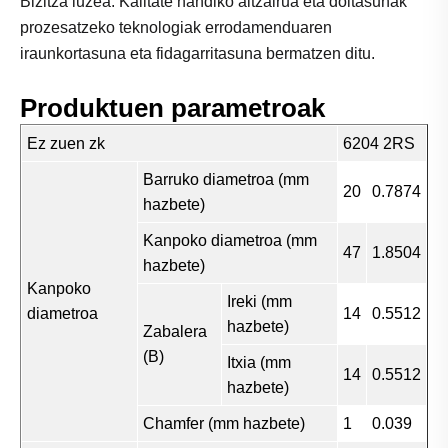
Bizitza luzea: Kalitate handiko altzairua eta doitasunak
prozesatzeko teknologiak errodamenduaren
iraunkortasuna eta fidagarritasuna bermatzen ditu.
Produktuen parametroak
Ez zuen zk
6204 2RS
Barruko diametroa (mm
20
0.7874
hazbete)
Kanpoko diametroa (mm
47
1.8504
hazbete)
Kanpoko
Ireki (mm
diametroa
14
0.5512
hazbete)
Zabalera
(B)
Itxia (mm
14
0.5512
hazbete)
Chamfer (mm hazbete)
1
0.039