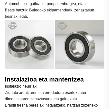
Automobil: sorgailua, ur ponpa, enbragea, etab.
Beste batzuk: Bulegoko ekipamenduak, zehaztasun
tresnak, etab.
Instalazioa eta mantentzea
Instalazio neurriak:
Ziurtatu ardatzaren eta errodadura eserlekuaren
dimentsioaren zehaztasuna eta gainazala.
Erabili tresna bereziak instalatzeko, hartzari zuzeneko