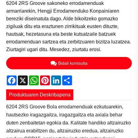
6204 2RS Groove sakoneko errodamenduak
armarriarekin, Hengji Errodamenduko Konpainiaren
bereziki diseinatuta dago. Alde bikoitzeko gomazko
zigiluak ditu eta eraztunen zirrikituak eusten dituzte,
hautsak, hezetasuna eta beste kutsatzaile batzuek
errodamenduan sartzea eta zerbitzuaren bizitza luzatzea.
Ziurtagiri ugari ditu. Mesedez, ziurtatu erosi.
Bidali kontsulta
Facebook
X
WhatsApp
Pinterest
LinkedIn
Share
Produktuaren Deskribapena
6204 2RS Groove Bola errodamenduak ezkutuarekin,
hautsezko iragazgaitza, iragazgaitza eta axiala behar
duten zenbaitetan egokia da. Kalitate handiko altzairuzko
altzairua erabiltzen du, altzairuzko eredua, altzairuzko