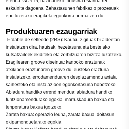
eredua: GCR15, nazioarteko industria estandarrei
eskainita dagoena. Zehaztasunen fabrikazio prozesuak
epe luzerako eragiketa egonkorra bermatzen du.
Produktuaren ezaugarriak
-Erdable-de selfeode (2RS): Kautxu-zigiluak bi aldeetan
instalatzen dira, hautsak, hezetasuna eta bestelako
kutsatzaileek ekiditeko eta zerbitzuaren bizitza luzatzeko.
Eragilearen groove diseinua: kanpoko eraztunak
atxikipen eraztunaren groove du, eusteko eraztuna
instalatzeko, errodamenduaren desplazamendu axiala
saihesteko eta instalazioen egonkortasuna hobetzeko.
Abiadura handiko errendimendua: abiadura handiko
funtzionamendurako egokia, marruskadura baxua eta
tenperatura baxua igotzeko.
Zarata baxua: operazio leuna, zarata baxua, doitasun
ekipamenduetarako egokia.