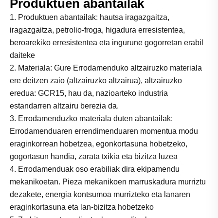
Produktuen abantailak
1. Produktuen abantailak: hautsa iragazgaitza,
iragazgaitza, petrolio-froga, higadura erresistentea,
beroarekiko erresistentea eta ingurune gogorretan erabil
daiteke
2. Materiala: Gure Errodamenduko altzairuzko materiala
ere deitzen zaio (altzairuzko altzairua), altzairuzko
eredua: GCR15, hau da, nazioarteko industria
estandarren altzairu berezia da.
3. Errodamenduzko materiala duten abantailak:
Errodamenduaren errendimenduaren momentua modu
eraginkorrean hobetzea, egonkortasuna hobetzeko,
gogortasun handia, zarata txikia eta bizitza luzea
4. Errodamenduak oso erabiliak dira ekipamendu
mekanikoetan. Pieza mekanikoen marruskadura murriztu
dezakete, energia kontsumoa murrizteko eta lanaren
eraginkortasuna eta lan-bizitza hobetzeko