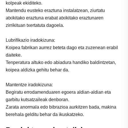
kolpeak ekiditeko.
Mantendu eusteko eraztuna instalatzean, ziurtatu
atxikitako eraztuna erabat atxikitako eraztunaren
zirrikituan txertatuta dagoela.
Lubrifikazio iradokizuna:
Koipea fabrikan aurrez beteta dago eta zuzenean erabil
daiteke.
Tenperatura altuko edo abiadura handiko baldintzetan,
koipea aldizka gehitu behar da.
Mantentze iradokizuna:
Begiratu errodamenduaren egoera aldian-aldian eta
garbitu kutsatzaileak denboran.
Zarata anormala edo bibrazioa aurkitzen bada, makina
berehala gelditu behar da ikuskatzeko.