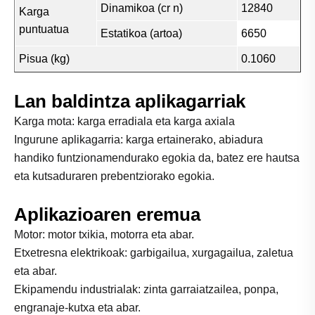
Dinamikoa (cr n)
12840
Karga
puntuatua
Estatikoa (artoa)
6650
Pisua (kg)
0.1060
Lan baldintza aplikagarriak
Karga mota: karga erradiala eta karga axiala
Ingurune aplikagarria: karga ertainerako, abiadura
handiko funtzionamendurako egokia da, batez ere hautsa
eta kutsaduraren prebentziorako egokia.
Aplikazioaren eremua
Motor: motor txikia, motorra eta abar.
Etxetresna elektrikoak: garbigailua, xurgagailua, zaletua
eta abar.
Ekipamendu industrialak: zinta garraiatzailea, ponpa,
engranaje-kutxa eta abar.