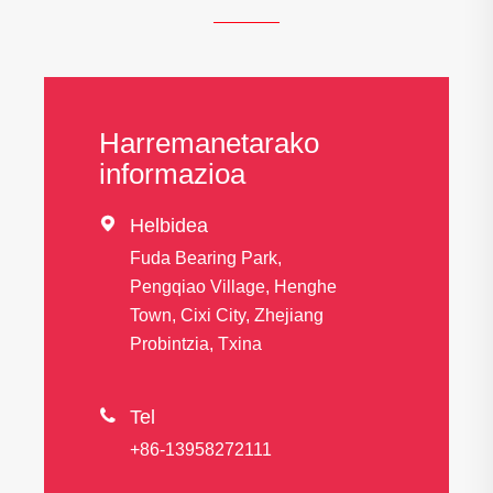
Harremanetarako
informazioa

Helbidea
Fuda Bearing Park,
Pengqiao Village, Henghe
Town, Cixi City, Zhejiang
Probintzia, Txina

Tel
+86-13958272111