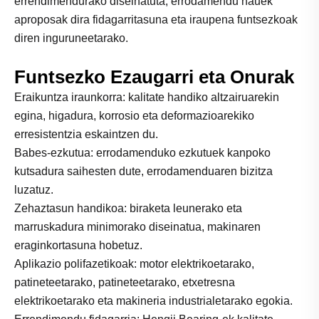
errendimendurako diseinatuta, errodamendu hauek
aproposak dira fidagarritasuna eta iraupena funtsezkoak
diren inguruneetarako.
Funtsezko Ezaugarri eta Onurak
Eraikuntza iraunkorra: kalitate handiko altzairuarekin
egina, higadura, korrosio eta deformazioarekiko
erresistentzia eskaintzen du.
Babes-ezkutua: errodamenduko ezkutuek kanpoko
kutsadura saihesten dute, errodamenduaren bizitza
luzatuz.
Zehaztasun handikoa: biraketa leunerako eta
marruskadura minimorako diseinatua, makinaren
eraginkortasuna hobetuz.
Aplikazio polifazetikoak: motor elektrikoetarako,
patineteetarako, patineteetarako, etxetresna
elektrikoetarako eta makineria industrialetarako egokia.