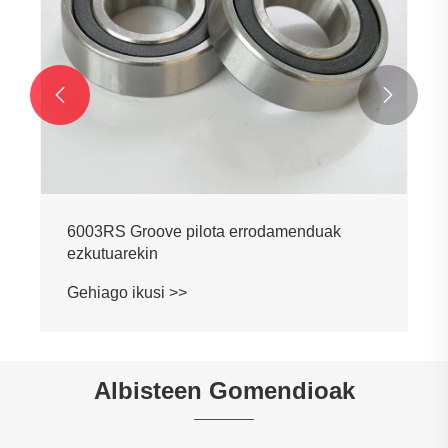


6003RS Groove pilota errodamenduak
ezkutuarekin
Gehiago ikusi >>
Albisteen Gomendioak