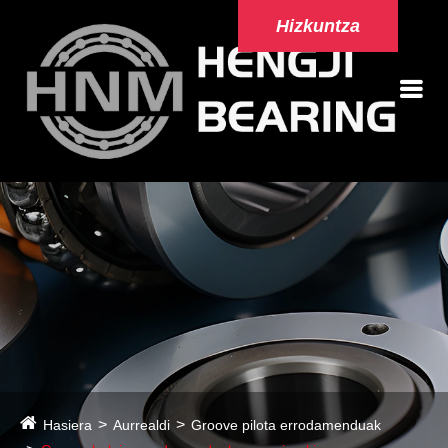
Hizkuntza
Hasiera
Aurrealdi
Groove pilota errodamenduak