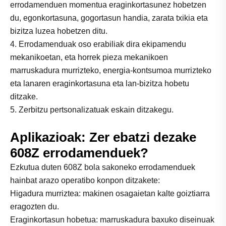
errodamenduen momentua eraginkortasunez hobetzen
du, egonkortasuna, gogortasun handia, zarata txikia eta
bizitza luzea hobetzen ditu.
4. Errodamenduak oso erabiliak dira ekipamendu
mekanikoetan, eta horrek pieza mekanikoen
marruskadura murrizteko, energia-kontsumoa murrizteko
eta lanaren eraginkortasuna eta lan-bizitza hobetu
ditzake.
5. Zerbitzu pertsonalizatuak eskain ditzakegu.
Aplikazioak: Zer ebatzi dezake
608Z errodamenduek?
Ezkutua duten 608Z bola sakoneko errodamenduek
hainbat arazo operatibo konpon ditzakete:
Higadura murriztea: makinen osagaietan kalte goiztiarra
eragozten du.
Eraginkortasun hobetua: marruskadura baxuko diseinuak