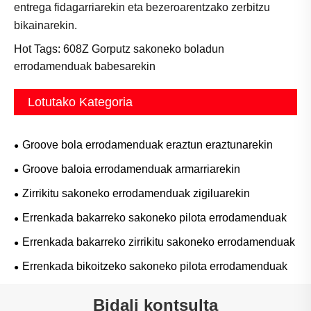
entrega fidagarriarekin eta bezeroarentzako zerbitzu
bikainarekin.
Hot Tags: 608Z Gorputz sakoneko boladun
errodamenduak babesarekin
Lotutako Kategoria
Groove bola errodamenduak eraztun eraztunarekin
Groove baloia errodamenduak armarriarekin
Zirrikitu sakoneko errodamenduak zigiluarekin
Errenkada bakarreko sakoneko pilota errodamenduak
Errenkada bakarreko zirrikitu sakoneko errodamenduak
Errenkada bikoitzeko sakoneko pilota errodamenduak
Bidali kontsulta