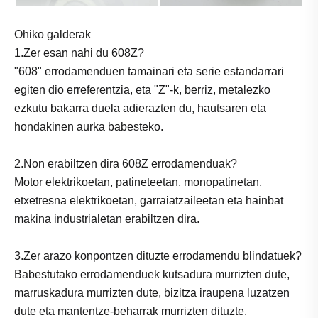
Ohiko galderak
1.Zer esan nahi du 608Z?
"608" errodamenduen tamainari eta serie estandarrari
egiten dio erreferentzia, eta "Z"-k, berriz, metalezko
ezkutu bakarra duela adierazten du, hautsaren eta
hondakinen aurka babesteko.
2.Non erabiltzen dira 608Z errodamenduak?
Motor elektrikoetan, patineteetan, monopatinetan,
etxetresna elektrikoetan, garraiatzaileetan eta hainbat
makina industrialetan erabiltzen dira.
3.Zer arazo konpontzen dituzte errodamendu blindatuek?
Babestutako errodamenduek kutsadura murrizten dute,
marruskadura murrizten dute, bizitza iraupena luzatzen
dute eta mantentze-beharrak murrizten dituzte.