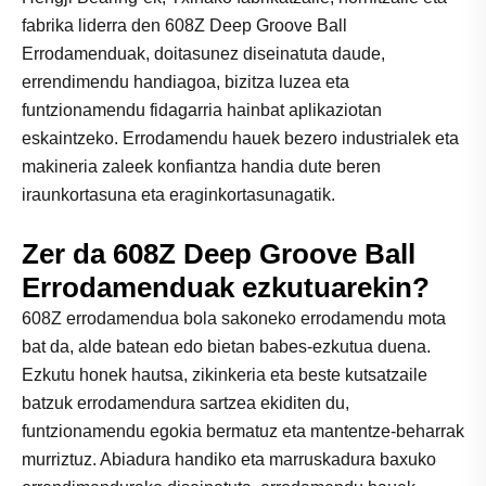
fabrika liderra den 608Z Deep Groove Ball
Errodamenduak, doitasunez diseinatuta daude,
errendimendu handiagoa, bizitza luzea eta
funtzionamendu fidagarria hainbat aplikaziotan
eskaintzeko. Errodamendu hauek bezero industrialek eta
makineria zaleek konfiantza handia dute beren
iraunkortasuna eta eraginkortasunagatik.
Zer da 608Z Deep Groove Ball
Errodamenduak ezkutuarekin?
608Z errodamendua bola sakoneko errodamendu mota
bat da, alde batean edo bietan babes-ezkutua duena.
Ezkutu honek hautsa, zikinkeria eta beste kutsatzaile
batzuk errodamendura sartzea ekiditen du,
funtzionamendu egokia bermatuz eta mantentze-beharrak
murriztuz. Abiadura handiko eta marruskadura baxuko