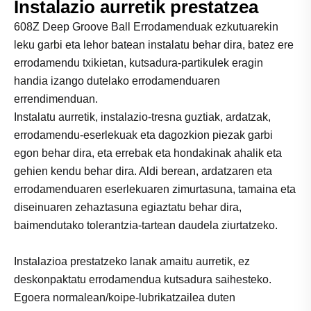
Instalazio aurretik prestatzea
608Z Deep Groove Ball Errodamenduak ezkutuarekin
leku garbi eta lehor batean instalatu behar dira, batez ere
errodamendu txikietan, kutsadura-partikulek eragin
handia izango dutelako errodamenduaren
errendimenduan.
Instalatu aurretik, instalazio-tresna guztiak, ardatzak,
errodamendu-eserlekuak eta dagozkion piezak garbi
egon behar dira, eta errebak eta hondakinak ahalik eta
gehien kendu behar dira. Aldi berean, ardatzaren eta
errodamenduaren eserlekuaren zimurtasuna, tamaina eta
diseinuaren zehaztasuna egiaztatu behar dira,
baimendutako tolerantzia-tartean daudela ziurtatzeko.
Instalazioa prestatzeko lanak amaitu aurretik, ez
deskonpaktatu errodamendua kutsadura saihesteko.
Egoera normalean/koipe-lubrikatzailea duten