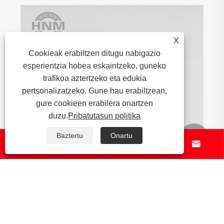
X
Cookieak erabiltzen ditugu nabigazio
esperientzia hobea eskaintzeko, guneko
trafikoa aztertzeko eta edukia
pertsonalizatzeko. Gune hau erabiltzean,
gure cookieen erabilera onartzen
duzu.
Pribatutasun politika
Baztertu
Onartu






Material gogorrak birrintzeko ekipoetan
errodamenduak muntatzeko eta