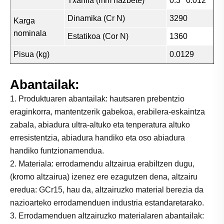
Txanfla (mm hazbete)
0.3
0.012
Dinamika (Cr N)
3290
Karga
nominala
Estatikoa (Cor N)
1360
Pisua (kg)
0.0129
Abantailak:
1. Produktuaren abantailak: hautsaren prebentzio
eraginkorra, mantentzerik gabekoa, erabilera-eskaintza
zabala, abiadura ultra-altuko eta tenperatura altuko
erresistentzia, abiadura handiko eta oso abiadura
handiko funtzionamendua.
2. Materiala: errodamendu altzairua erabiltzen dugu,
(kromo altzairua) izenez ere ezagutzen dena, altzairu
eredua: GCr15, hau da, altzairuzko material berezia da
nazioarteko errodamenduen industria estandaretarako.
3. Errodamenduen altzairuzko materialaren abantailak: