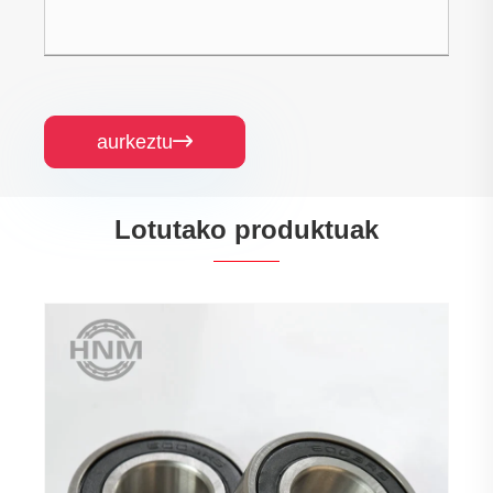
aurkeztu

Lotutako produktuak