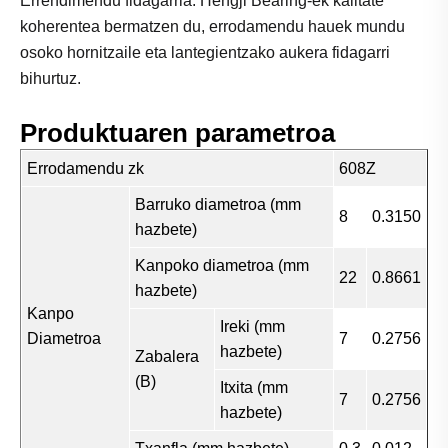
Errendimendu fidagarria: Hengji Bearing-ek kalitate
koherentea bermatzen du, errodamendu hauek mundu
osoko hornitzaile eta lantegientzako aukera fidagarri
bihurtuz.
Produktuaren parametroa
Errodamendu zk
608Z
Barruko diametroa (mm
8
0.3150
hazbete)
Kanpoko diametroa (mm
22
0.8661
hazbete)
Kanpo
Ireki (mm
Diametroa
7
0.2756
hazbete)
Zabalera
(B)
Itxita (mm
7
0.2756
hazbete)