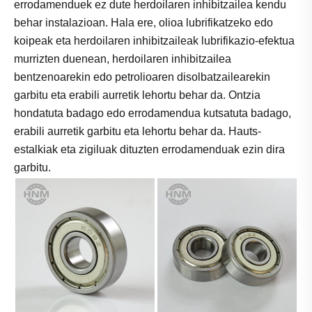
errodamenduek ez dute herdoilaren inhibitzailea kendu
behar instalazioan. Hala ere, olioa lubrifikatzeko edo
koipeak eta herdoilaren inhibitzaileak lubrifikazio-efektua
murrizten duenean, herdoilaren inhibitzailea
bentzenoarekin edo petrolioaren disolbatzailearekin
garbitu eta erabili aurretik lehortu behar da. Ontzia
hondatuta badago edo errodamendua kutsatuta badago,
erabili aurretik garbitu eta lehortu behar da. Hauts-
estalkiak eta zigiluak dituzten errodamenduak ezin dira
garbitu.