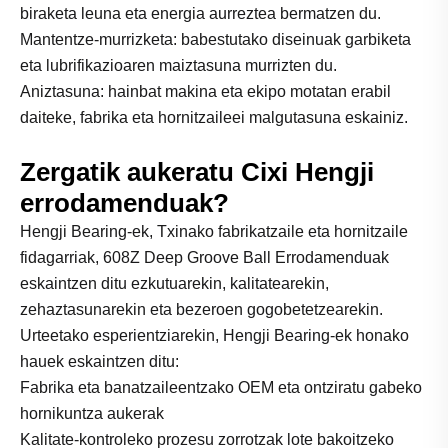
biraketa leuna eta energia aurreztea bermatzen du.
Mantentze-murrizketa: babestutako diseinuak garbiketa
eta lubrifikazioaren maiztasuna murrizten du.
Aniztasuna: hainbat makina eta ekipo motatan erabil
daiteke, fabrika eta hornitzaileei malgutasuna eskainiz.
Zergatik aukeratu Cixi Hengji
errodamenduak?
Hengji Bearing-ek, Txinako fabrikatzaile eta hornitzaile
fidagarriak, 608Z Deep Groove Ball Errodamenduak
eskaintzen ditu ezkutuarekin, kalitatearekin,
zehaztasunarekin eta bezeroen gogobetetzearekin.
Urteetako esperientziarekin, Hengji Bearing-ek honako
hauek eskaintzen ditu:
Fabrika eta banatzaileentzako OEM eta ontziratu gabeko
hornikuntza aukerak
Kalitate-kontroleko prozesu zorrotzak lote bakoitzeko