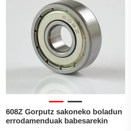
608Z Gorputz sakoneko boladun
errodamenduak babesarekin