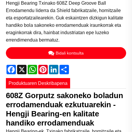
Hengji Bearing Txinako 608Z Deep Groove Ball
Errodamendu liderra da Shield fabrikatzaile, hornitzaile
eta esportatzailearekin. Guk eskaintzen dizkigun kalitate
handiko bola sakoneko errodamenduak iraunkorrak eta
eraginkorrak dira, hainbat industriatan epe luzeko
errendimendua bermatuz.
Bidali kontsulta
Facebook
X
WhatsApp
Pinterest
LinkedIn
Share
Produktuaren Deskribapena
608Z Gorputz sakoneko boladun
errodamenduak ezkutuarekin -
Hengji Bearing-en kalitate
handiko errodamenduak
Hengji Bearing-ek, Txinako fabrikatzaile, hornitzaile eta