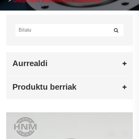
Groove baloia errodamenduak armarriarekin
Aurrealdi
Produktu berriak