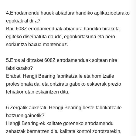
4.Errodamendu hauek abiadura handiko aplikazioetarako
egokiak al dira?
Bai, 608Z errodamenduak abiadura handiko biraketa
egiteko diseinatuta daude, egonkortasuna eta bero-
sorkuntza baxua mantenduz.
5.Eros al ditzaket 608Z errodamenduak soltean nire
fabrikarako?
Erabat. Hengji Bearing fabrikatzaile eta hornitzaile
profesionala da, eta ontziratu gabeko eskaerak prezio
lehiakorretan eskaintzen ditu.
6.Zergatik aukeratu Hengji Bearing beste fabrikatzaile
batzuen gainetik?
Hengji Bearing-ek kalitate goreneko errodamendu
zehatzak bermatzen ditu kalitate kontrol zorrotzarekin,