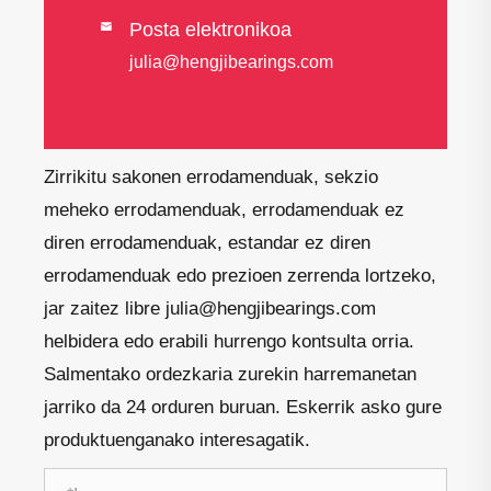
Posta elektronikoa

julia@hengjibearings.com
Zirrikitu sakonen errodamenduak, sekzio
meheko errodamenduak, errodamenduak ez
diren errodamenduak, estandar ez diren
errodamenduak edo prezioen zerrenda lortzeko,
jar zaitez libre julia@hengjibearings.com
helbidera edo erabili hurrengo kontsulta orria.
Salmentako ordezkaria zurekin harremanetan
jarriko da 24 orduren buruan. Eskerrik asko gure
produktuenganako interesagatik.