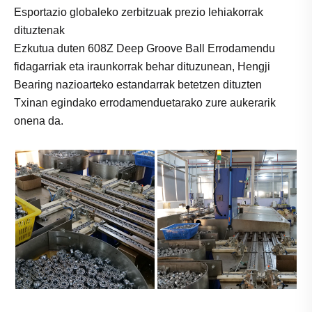
Esportazio globaleko zerbitzuak prezio lehiakorrak
dituztenak
Ezkutua duten 608Z Deep Groove Ball Errodamendu
fidagarriak eta iraunkorrak behar dituzunean, Hengji
Bearing nazioarteko estandarrak betetzen dituzten
Txinan egindako errodamenduetarako zure aukerarik
onena da.